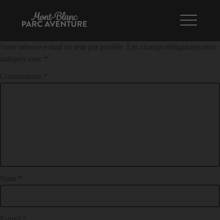
Parcours Bambin
NAVIGATION
LAISSER UN COMMENTAIRE
DE
Votre adresse e-mail ne sera pas publiée.
Les champs obligatoires sont
L’ARTICLE
indiqués avec
*
Commentaire
*
Nom
*
E-mail
*