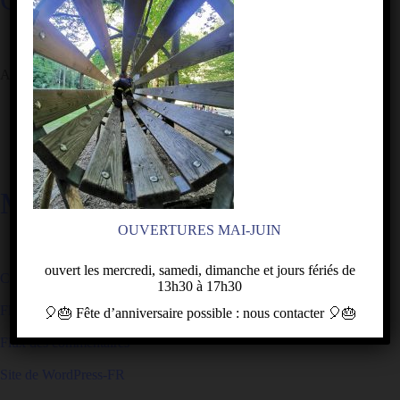
Aucune catégorie
MÉTA
OUVERTURES MAI-JUIN
ouvert les mercredi, samedi, dimanche et jours fériés de
Connexion
13h30 à 17h30
Flux des publications
🎈🎂
Fête d’anniversaire
possible : nous contacter
🎈🎂
Flux des commentaires
Site de WordPress-FR