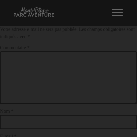
Parcours Bambin
NAVIGATION
LAISSER UN COMMENTAIRE
DE
Votre adresse e-mail ne sera pas publiée.
Les champs obligatoires sont
L’ARTICLE
indiqués avec
*
Commentaire
*
Nom
*
E-mail
*