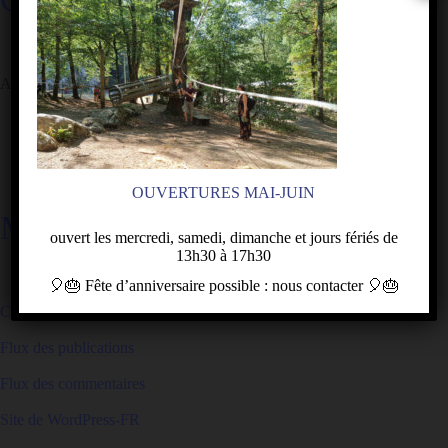
Aucune catégorie
OUVERTURES MAI-JUIN
MÉTA
ouvert les mercredi, samedi, dimanche et jours fériés de
13h30 à 17h30
🎈🎂
Fête d’anniversaire
possible : nous contacter
🎈🎂
Connexion
Flux des publications
Flux des commentaires
Site de WordPress-FR