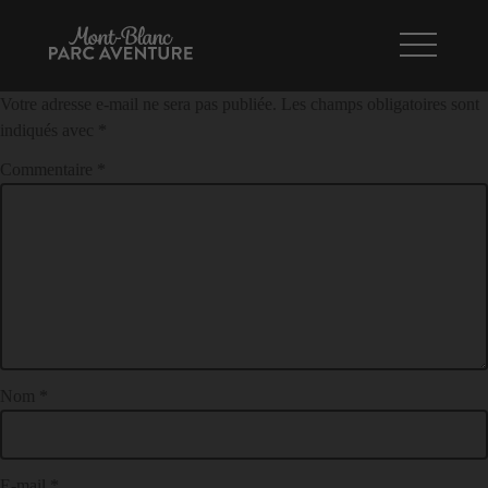
Parcours bleu « Bérangère »
NAVIGATION
LAISSER UN COMMENTAIRE
DE
Votre adresse e-mail ne sera pas publiée.
Les champs obligatoires sont
L’ARTICLE
indiqués avec
*
Commentaire
*
Nom
*
E-mail
*