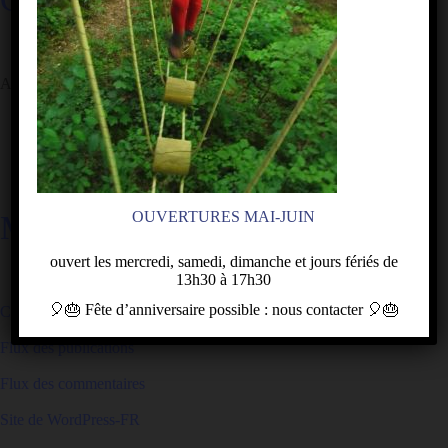
Aucune catégorie
OUVERTURES MAI-JUIN
MÉTA
ouvert les mercredi, samedi, dimanche et jours fériés de
13h30 à 17h30
🎈🎂
Fête d’anniversaire
possible : nous contacter
🎈🎂
Connexion
Flux des publications
Flux des commentaires
Site de WordPress-FR