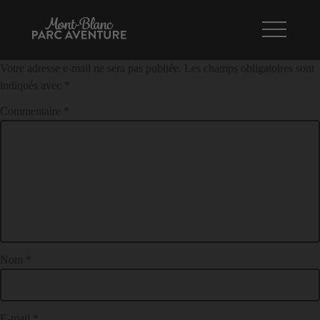
Parcours violet «Balade en tyroliennes»
NAVIGATION
LAISSER UN COMMENTAIRE
DE
Votre adresse e-mail ne sera pas publiée.
Les champs obligatoires sont
L’ARTICLE
indiqués avec
*
Commentaire
*
Nom
*
E-mail
*