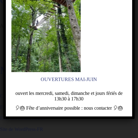
Aucune catégorie
MÉTA
OUVERTURES MAI-JUIN
ouvert les mercredi, samedi, dimanche et jours fériés de
Connexion
13h30 à 17h30
Flux des publications
🎈🎂
Fête d’anniversaire
possible : nous contacter
🎈🎂
Flux des commentaires
Site de WordPress-FR