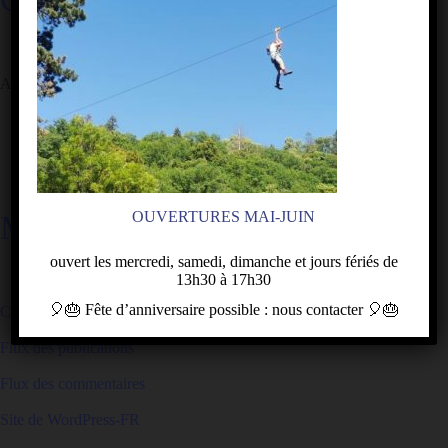
Aucune catégorie
OUVERTURES MAI-JUIN
MÉTA
ouvert les mercredi, samedi, dimanche et jours fériés de
13h30 à 17h30
🎈🎂
Fête d’anniversaire
possible : nous contacter
🎈🎂
Connexion
Flux des publications
Flux des commentaires
Site de WordPress-FR