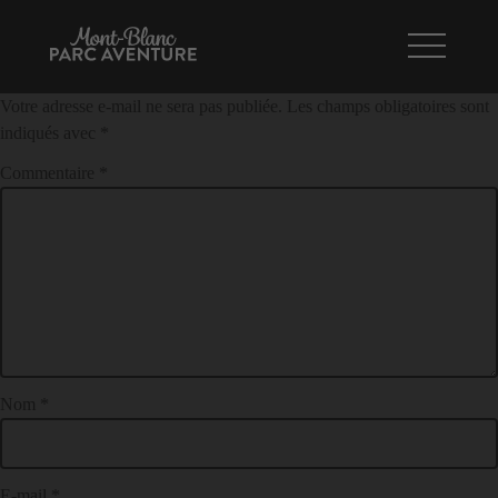
Parcours tyrolienne « Miage »
NAVIGATION
LAISSER UN COMMENTAIRE
DE
Votre adresse e-mail ne sera pas publiée.
Les champs obligatoires sont
L’ARTICLE
indiqués avec
*
Commentaire
*
Nom
*
E-mail
*