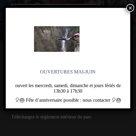
×
CONTACTEZ-NOUS !
PLAN DU SITE
OUVERTURES MAI-JUIN
Qui sommes-nous
Les parcours
ouvert les mercredi, samedi, dimanche et jours fériés de
13h30 à 17h30
Autres activités
🎈🎂
Fête d’anniversaire
possible : nous contacter
🎈🎂
Infos pratiques
Téléchargez le règlement intérieur du parc