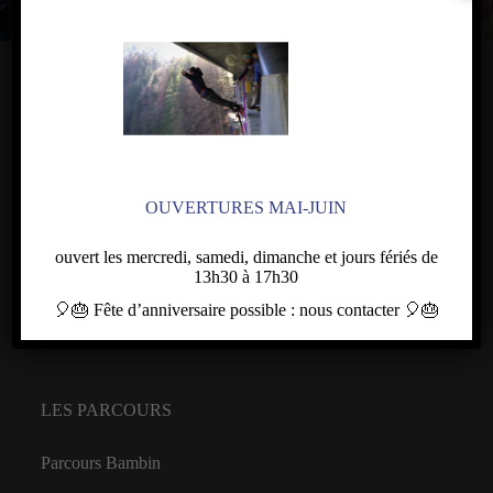
PLAN DU SITE
Qui sommes-nous
Les parcours
OUVERTURES MAI-JUIN
Autres activités
ouvert les mercredi, samedi, dimanche et jours fériés de
13h30 à 17h30
Infos pratiques
🎈🎂
Fête d’anniversaire
possible : nous contacter
🎈🎂
Téléchargez le règlement intérieur du parc
LES PARCOURS
Parcours Bambin